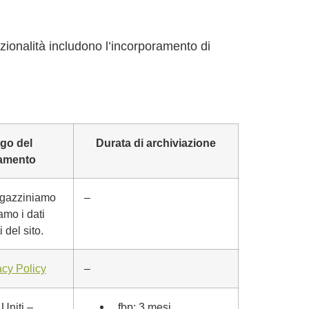
zionalità includono l’incorporamento di
go del
Durata di archiviazione
tamento
gazziniamo
–
amo i dati
i del sito.
–
acy Policy
 Uniti –
_fbp: 3 mesi