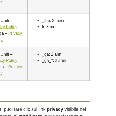
.
cy
 Uniti –
_fbp: 3 mesi
;
fr: 3 mesi
acy Policy
nda –
Privacy
.
cy
 Uniti –
_ga: 2 anni
;
_ga_*: 2 anni
acy Policy
nda –
Privacy
.
cy
puoi fare clic sul link
privacy
visibile nel