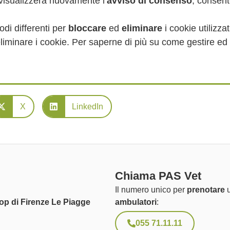
visualizzerà nuovamente l’
avviso di consenso
, consent
odi differenti per
bloccare
ed
eliminare
i cookie utilizza
iminare i cookie. Per saperne di più su come gestire ed e
X
LinkedIn
Chiama PAS Vet
Il numero unico per
prenotare
u
op di Firenze Le Piagge
ambulatori
:
055 71.11.11