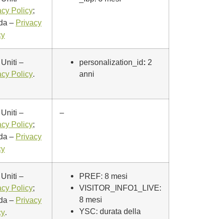
;
acy Policy
nda –
Privacy
cy
 Uniti –
personalization_id
:
2
.
anni
acy Policy
 Uniti –
–
;
acy Policy
nda –
Privacy
cy
 Uniti –
PREF: 8 mesi
;
VISITOR_INFO1_LIVE:
acy Policy
8 mesi
nda –
Privacy
YSC: durata della
.
cy