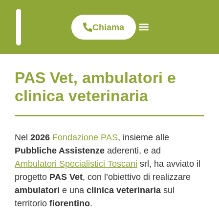
Chiama
Visite ed esami
Dove siamo
Clinica veterinaria
PAS Vet, ambulatori e
clinica veterinaria
Nel
2026
Fondazione PAS
, insieme alle
Pubbliche Assistenze
aderenti, e ad
Ambulatori Specialistici Toscani
srl, ha avviato il
progetto
PAS Vet
, con l’obiettivo di realizzare
ambulatori
e una
clinica veterinaria
sul
territorio
fiorentino
.