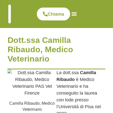
Chiama
Visite ed esami
Dove siamo
Clinica veterinaria
Dott.ssa Camilla
Ribaudo, Medico
Veterinario
La dott.ssa
Camilla
Ribaudo
è Medico
Veterinario e ha
conseguito la laurea
con lode presso
Camilla Ribaudo, Medico
l’Università di Pisa nel
Veterinario