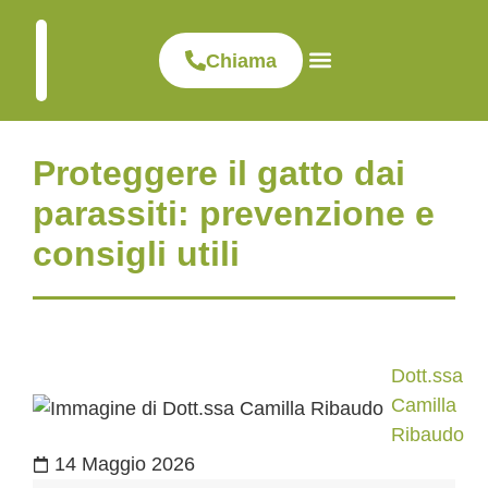
Chiama
Visite ed esami
Dove siamo
Clinica veterinaria
Proteggere il gatto dai
parassiti: prevenzione e
consigli utili
Dott.ssa
Camilla
Ribaudo
14 Maggio 2026