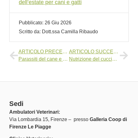
dell’estate per cani e gatti
Pubblicato:
26 Giu 2026
Scritto da:
Dott.ssa Camilla Ribaudo
ARTICOLO PRECEDENTE:
ARTICOLO SUCCESSIVO:
Parassiti del cane e profilassi: come proteggerlo tutto l’anno
Nutrizione del cucciolo: alimento commerciale o dieta casalinga?
Sedi
Ambulatori Veterinari:
Via Lombardia 15, Firenze – presso
Galleria Coop di
Firenze Le Piagge