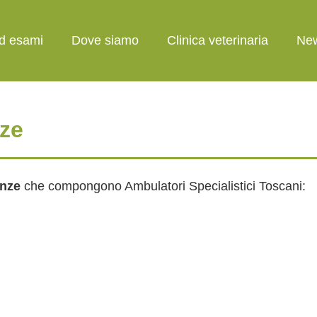
ed esami
Dove siamo
Clinica veterinaria
Ne
nze
enze
che compongono Ambulatori Specialistici Toscani: