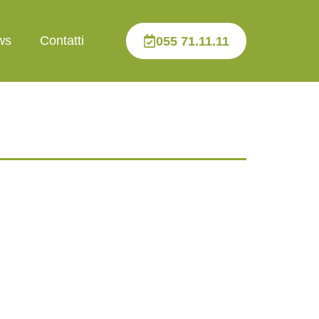
ws
Contatti
055 71.11.11