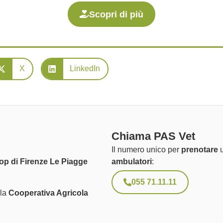
Scopri di più
X
LinkedIn
Chiama PAS Vet
Il numero unico per
prenotare
u
op di Firenze Le Piagge
ambulatori
:
055 71.11.11
 la
Cooperativa Agricola