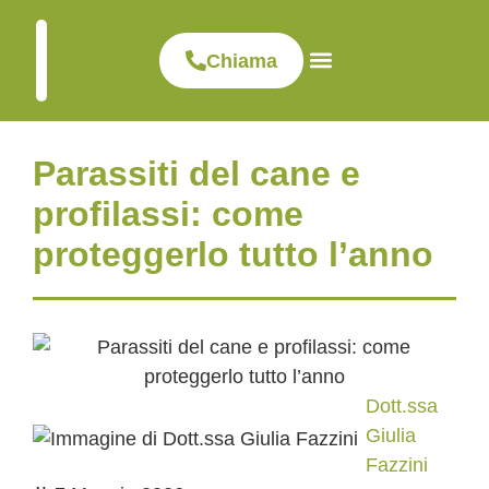
Chiama
Visite ed esami
Dove siamo
Clinica veterinaria
Parassiti del cane e
profilassi: come
proteggerlo tutto l’anno
Dott.ssa
Giulia
Fazzini