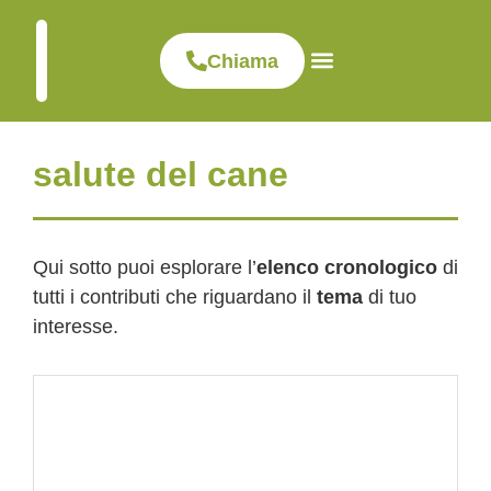
Chiama
Visite ed esami
Dove siamo
Clinica veterinaria
salute del cane
Qui sotto puoi esplorare l’
elenco cronologico
di
tutti i contributi che riguardano il
tema
di tuo
interesse.